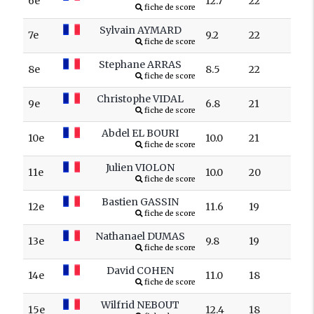
6e
12.7
22
fiche de score
Sylvain AYMARD
7e
9.2
22
fiche de score
Stephane ARRAS
8e
8.5
22
fiche de score
Christophe VIDAL
9e
6.8
21
fiche de score
Abdel EL BOURI
10e
10.0
21
fiche de score
Julien VIOLON
11e
10.0
20
fiche de score
Bastien GASSIN
12e
11.6
19
fiche de score
Nathanael DUMAS
13e
9.8
19
fiche de score
David COHEN
14e
11.0
18
fiche de score
Wilfrid NEBOUT
15e
12.4
18