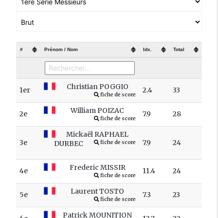
#
Prénom / Nom
Idx.
Total
Christian POGGIO
1er
2.4
33
fiche de score
William POIZAC
2e
7.9
28
fiche de score
Mickaël RAPHAEL
3e
7.9
24
DURBEC
fiche de score
Frederic MISSIR
4e
11.4
24
fiche de score
Laurent TOSTO
5e
7.3
23
fiche de score
Patrick MOUNITION