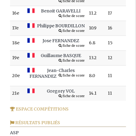
fiche de score
Benoit GARAVELLI
16e
11.2
17
fiche de score
Philippe BOURDILLON
17e
10.9
16
fiche de score
Jose FERNANDEZ
18e
6.8
15
fiche de score
Guillaume BASQUE
19e
13.2
12
fiche de score
Jean-Charles
20e
8.0
11
FERNANDEZ
fiche de score
Gregory VOL
21e
14.1
11
fiche de score
ESPACE COMPÉTITIONS
RÉSULTATS PUBLIÉS
ASP