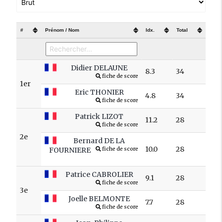
#
Prénom / Nom
Idx.
Total
Didier DELAUNE
8.3
34
fiche de score
1er
Eric THONIER
4.8
34
fiche de score
Patrick LIZOT
11.2
28
fiche de score
2e
Bernard DE LA
10.0
28
FOURNIERE
fiche de score
Patrice CABROLIER
9.1
28
fiche de score
3e
Joelle BELMONTE
7.7
28
fiche de score