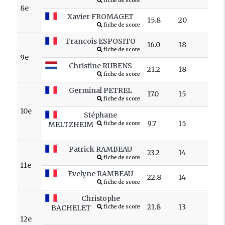
fiche de score
8e
Xavier FROMAGET
15.8
20
fiche de score
Francois ESPOSITO
16.0
18
fiche de score
9e
Christine RUBENS
21.2
18
fiche de score
Germinal PETREL
17.0
15
fiche de score
10e
Stéphane
9.7
15
MELTZHEIM
fiche de score
Patrick RAMBEAU
23.2
14
fiche de score
11e
Evelyne RAMBEAU
22.8
14
fiche de score
Christophe
21.8
13
BACHELET
fiche de score
12e