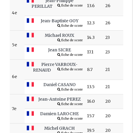
Jean-Philippe
13.6
26
PERILLAT
fiche de score
4e
Jean-Baptiste GOY
12.3
26
fiche de score
Michael ROUX
14.3
23
fiche de score
5e
Jean SICRE
17.1
23
fiche de score
Pierre VARROUX-
8.7
21
RENAUD
fiche de score
6e
Daniel CASANO
13.5
21
fiche de score
Jean-Antoine PEREZ
16.0
20
fiche de score
7e
Damien LAROCHE
15.7
20
fiche de score
Michel GRACH
19.5
20