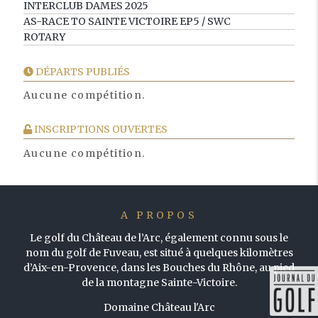
INTERCLUB DAMES 2025
AS-RACE TO SAINTE VICTOIRE EP5 / SWC
ROTARY
DÉPARTS PUBLIÉS
Aucune compétition.
INSCRIPTIONS OUVERTES
Aucune compétition.
A PROPOS
Le golf du Château de l’Arc, également connu sous le
nom du golf de Fuveau, est situé à quelques kilomètres
d’Aix-en-Provence, dans les Bouches du Rhône, au pied
de la montagne Sainte-Victoire.
Domaine Château l'Arc