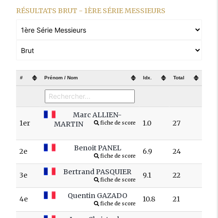
RÉSULTATS BRUT - 1ÈRE SÉRIE MESSIEURS
#
Prénom / Nom
Idx.
Total
Marc ALLIEN-
1er
1.0
27
MARTIN
fiche de score
Benoit PANEL
2e
6.9
24
fiche de score
Bertrand PASQUIER
3e
9.1
22
fiche de score
Quentin GAZADO
4e
10.8
21
fiche de score