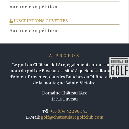
Aucune compétition.
INSCRIPTIONS OUVERTES
Aucune compétition.
A PROPOS
Le golf du Château de l’Arc, également connu sous le
nom du golf de Fuveau, est situé à quelques kilomètres
d’Aix-en-Provence, dans les Bouches du Rhône, au pied
de la montagne Sainte-Victoire.
Domaine Château l'Arc
13710 Fuveau
Tél.
+33 (0)4 42 298 341
E-Mail:
golf@chateaularcgolfclub.com